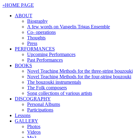
«
HOME PAGE
ABOUT
Biography
A few words on Vangelis Trigas Ensemble
Co- operations
Thoughts
Press
PERFORMANCES
Upcoming Performances
Past Performances
BOOKS
Novel Teaching Methods for the three-string bouzouki
Novel Teaching Methods for the four-string bouzouki
The bouzouki instrumentals
The Folk composers
Song collections of various artists
DISCOGRAPHY
Personal Albums
Participations
Lessons
GALLERY
Photos
Videos
Mp3