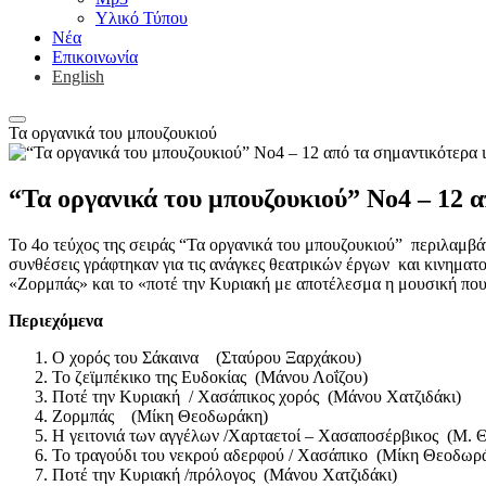
Υλικό Τύπου
Νέα
Επικοινωνία
English
Τα οργανικά του μπουζουκιού
“Τα οργανικά του μπουζουκιού” Νο4 – 12 
Το 4ο τεύχος της σειράς “Τα οργανικά του μπουζουκιού” περιλαμβάν
συνθέσεις γράφτηκαν για τις ανάγκες θεατρικών έργων και κινηματογ
«Ζορμπάς» και το «ποτέ την Κυριακή με αποτέλεσμα η μουσική που τ
Περιεχόμενα
Ο χορός του Σάκαινα (Σταύρου Ξαρχάκου)
Το ζεϊμπέκικο της Ευδοκίας (Μάνου Λοΐζου)
Ποτέ την Κυριακή / Χασάπικος χορός (Μάνου Χατζιδάκι)
Ζορμπάς (Μίκη Θεοδωράκη)
Η γειτονιά των αγγέλων /Χαρταετοί – Χασαποσέρβικος (Μ.
Το τραγούδι του νεκρού αδερφού / Χασάπικο (Μίκη Θεοδωρ
Ποτέ την Κυριακή /πρόλογος (Μάνου Χατζιδάκι)