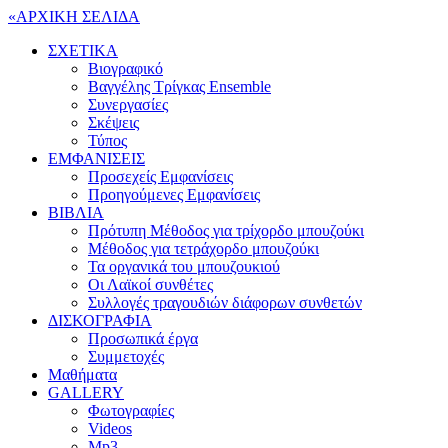
«
ΑΡΧΙΚΗ ΣΕΛΙΔΑ
ΣΧΕΤΙΚΑ
Βιογραφικό
Βαγγέλης Τρίγκας Ensemble
Συνεργασίες
Σκέψεις
Τύπος
ΕΜΦΑΝΙΣΕΙΣ
Προσεχείς Εμφανίσεις
Προηγούμενες Εμφανίσεις
ΒΙΒΛΙΑ
Πρότυπη Μέθοδος για τρίχορδο μπουζούκι
Μέθοδος για τετράχορδο μπουζούκι
Τα οργανικά του μπουζουκιού
Οι Λαϊκοί συνθέτες
Συλλογές τραγουδιών διάφορων συνθετών
ΔΙΣΚΟΓΡΑΦΙΑ
Προσωπικά έργα
Συμμετοχές
Μαθήματα
GALLERY
Φωτογραφίες
Videos
Mp3