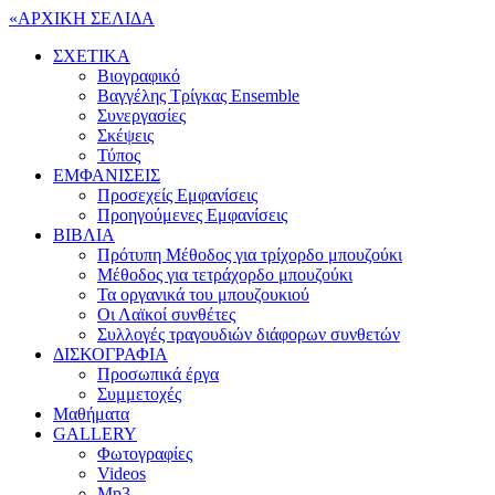
«
ΑΡΧΙΚΗ ΣΕΛΙΔΑ
ΣΧΕΤΙΚΑ
Βιογραφικό
Βαγγέλης Τρίγκας Ensemble
Συνεργασίες
Σκέψεις
Τύπος
ΕΜΦΑΝΙΣΕΙΣ
Προσεχείς Εμφανίσεις
Προηγούμενες Εμφανίσεις
ΒΙΒΛΙΑ
Πρότυπη Μέθοδος για τρίχορδο μπουζούκι
Μέθοδος για τετράχορδο μπουζούκι
Τα οργανικά του μπουζουκιού
Οι Λαϊκοί συνθέτες
Συλλογές τραγουδιών διάφορων συνθετών
ΔΙΣΚΟΓΡΑΦΙΑ
Προσωπικά έργα
Συμμετοχές
Μαθήματα
GALLERY
Φωτογραφίες
Videos
Mp3