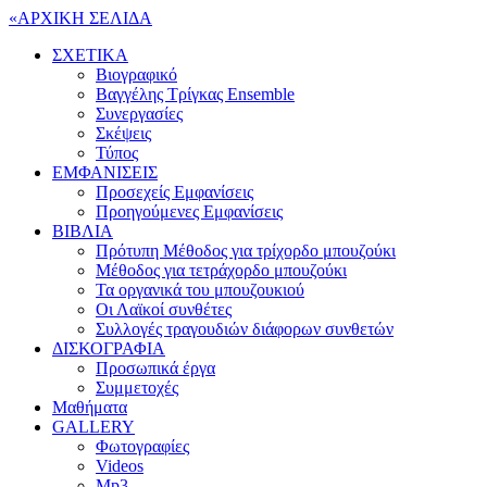
«
ΑΡΧΙΚΗ ΣΕΛΙΔΑ
ΣΧΕΤΙΚΑ
Βιογραφικό
Βαγγέλης Τρίγκας Ensemble
Συνεργασίες
Σκέψεις
Τύπος
ΕΜΦΑΝΙΣΕΙΣ
Προσεχείς Εμφανίσεις
Προηγούμενες Εμφανίσεις
ΒΙΒΛΙΑ
Πρότυπη Μέθοδος για τρίχορδο μπουζούκι
Μέθοδος για τετράχορδο μπουζούκι
Τα οργανικά του μπουζουκιού
Οι Λαϊκοί συνθέτες
Συλλογές τραγουδιών διάφορων συνθετών
ΔΙΣΚΟΓΡΑΦΙΑ
Προσωπικά έργα
Συμμετοχές
Μαθήματα
GALLERY
Φωτογραφίες
Videos
Mp3